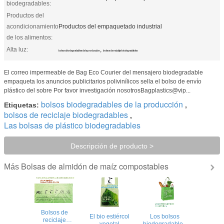
biodegradables:
Productos del
acondicionamiento
Productos del empaquetado industrial
de los alimentos:
Alta luz:
,
bolsos biodegradables de la producción
bolsos de reciclaje biodegradables
El correo impermeable de Bag Eco Courier del mensajero biodegradable
empaqueta los anuncios publicitarios polivinílicos sella el bolso de envío
plástico del sobre Por favor investigación nosotrosBagplastics@vip...
bolsos biodegradables de la producción
Etiquetas:
,
bolsos de reciclaje biodegradables
,
Las bolsas de plástico biodegradables
Descripción de producto >
Bolsas de almidón de maíz compostables
Más
Bolsos de
El bio estiércol
Los bolsos
reciclaje
vegetal
biodegradables