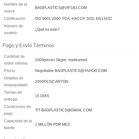
Nombre de la
BAGPLASTICS@VIP.163.COM
marca:
Certificación:
ISO 9001:2000, FDA, HACCP, SGS, EN13432
Número de
¿Qué es esto?
modelo:
Pago y Envío Términos
Cantidad de
1000pieces Skype: mydearneil
orden mínima:
Precio:
Negotiable BAGPLASTICS@YAHOO.COM
Detalles de
2000PCS/CARTON
empaquetado:
Tiempo de
15 DÍAS
entrega:
Condiciones de
T/T BAGPLASTICS@GMAIL.COM
pago:
Capacidad de la
1 MILLÓN POR MES
fuente: