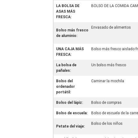
LA BOLSA DE
BOLSO DE LA COMIDA CA
ASAS MÁS
FRESCA:
Envasado de alimentos
Bolso más fresco
de aluminio:
UNA CAJA MÁS
Bolso más fresco aislado frí
FRESCA:
La bolsa de
Un bolso más fresco
pañales:
Bolso del
Caminar la mochila
ordenador
portátil:
Bolso del lápiz:
Bolso de compras
Bolso de escuela:
Bolso de escuela de la carret
Bolso de los niños
Petate del viaje: