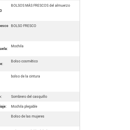
BOLSOS MÁS FRESCOS del almuerzo
O
resco
BOLSO FRESCO
Mochila
uela:
Bolso cosmético
e:
bolso de la cintura
o:
Sombrero del casquillo
iaje:
Mochila plegable
Bolso de las mujeres