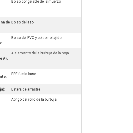
Bolso congelable del almuerzo
ona de
Bolso de lazo
Bolso del PVC y bolso no tejido
:
Aislamiento de la burbuja de la hoja
e Alu
EPE fue la base
nte:
a):
Estera de arrastre
Abrigo del rollo de la burbuja