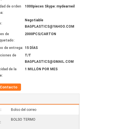
dad de orden
1000pieces Skype: mydearneil
a:
Negotiable
o:
BAGPLASTICS@YAHOO.COM
les de
2000PCS/CARTON
quetado:
o de entrega:
15 DÍAS
ciones de
T/T
BAGPLASTICS@GMAIL.COM
idad de la
1 MILLÓN POR MES
e:
Contacto
:
Bolso del correo
BOLSO TERMO
: