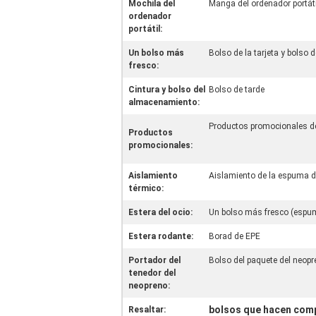
Mochila del
Manga del ordenador portáti
ordenador
portátil:
Un bolso más
Bolso de la tarjeta y bolso 
fresco:
Cintura y bolso del
Bolso de tarde
almacenamiento:
Productos promocionales de
Productos
promocionales:
Aislamiento
Aislamiento de la espuma d
térmico:
Estera del ocio:
Un bolso más fresco (espu
Estera rodante:
Borad de EPE
Portador del
Bolso del paquete del neop
tenedor del
neopreno:
bolsos que hacen comp
Resaltar: