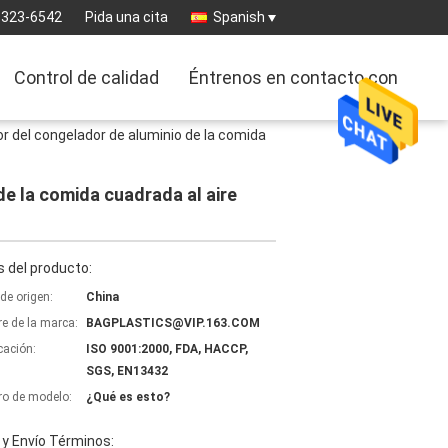
-323-6542
Pida una cita
Spanish
Control de calidad
Éntrenos en contacto con
or del congelador de aluminio de la comida
de la comida cuadrada al aire
 del producto:
de origen:
China
e de la marca:
BAGPLASTICS@VIP.163.COM
icación:
ISO 9001:2000, FDA, HACCP,
SGS, EN13432
o de modelo:
¿Qué es esto?
y Envío Términos: