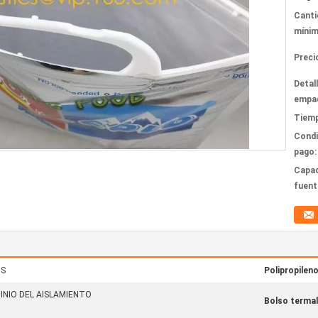
Canti
mínim
Preci
Detal
empa
Tiemp
Condi
pago:
Capac
fuent
OS
Polipropileno
INIO DEL AISLAMIENTO
Bolso termal