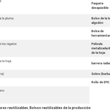
l
Paquete
desapasible:
de la pluma
Bolso de la l
algodón:
Bolsa de
herramientas
 los regalos
Película
metalizada/d
de la hoja:
e la hoja
barrera radia
ma)
Sobre (burbuj
Rollo de EPE:
reno
ras reutilizables
Bolsos reutilizables de la producción
,