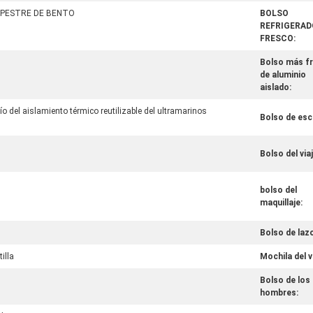
MPESTRE DE BENTO
BOLSO
REFRIGERAD
FRESCO:
Bolso más f
de aluminio
aislado:
o del aislamiento térmico reutilizable del ultramarinos
Bolso de esc
Bolso del viaj
bolso del
maquillaje:
Bolso de laz
illa
Mochila del v
Bolso de los
hombres: