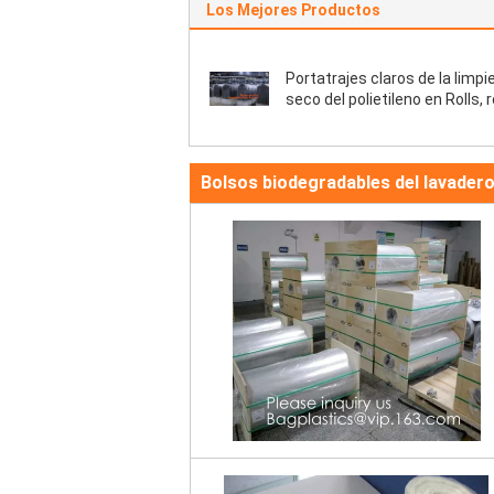
Los Mejores Productos
Portatrajes claros de la limpi
seco del polietileno en Rolls, 
plástica polivinílica clara per
limpia seca/lavadero/ropa
Bolsos biodegradables del lavader