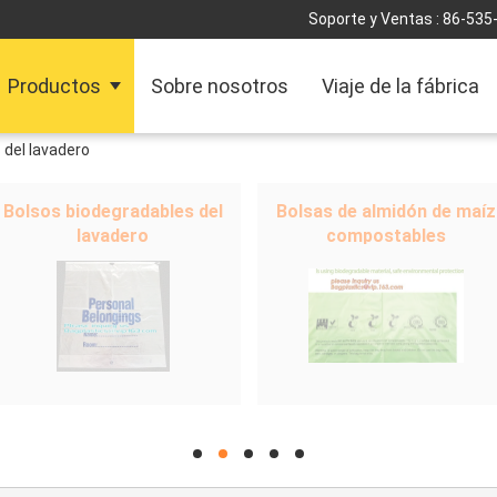
Soporte y Ventas :
86-535
Productos
Sobre nosotros
Viaje de la fábrica
 del lavadero
Bolsos biodegradables del
Bolsas de almidón de maíz
lavadero
compostables
hd
hd
hd
hd
hd