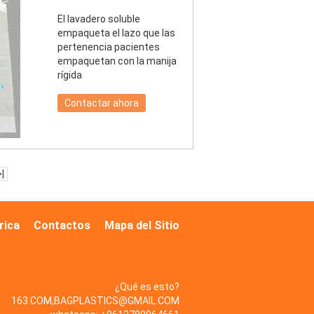
El lavadero soluble
empaqueta el lazo que las
pertenencia pacientes
empaquetan con la manija
rígida
Contactar ahora
>|
brica
Contactos
Mapa del Sitio
¿Qué es esto?
163.COM,BAGPLASTICS@GMAIL.COM