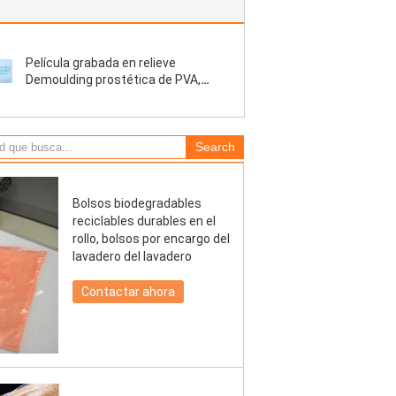
Película grabada en relieve
Demoulding prostética de PVA,
película biodegradable
transparente de la película soluble
de Pva, película soluble de mármol
de PVA
Bolsos biodegradables
reciclables durables en el
rollo, bolsos por encargo del
lavadero del lavadero
Contactar ahora