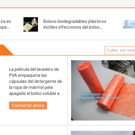
eza en
Bolsos biodegradables plásticos
ropa
inútiles infecciosos del bolso
forada
soluble en agua del lavadero de
PVA, bolso soluble en agua caliente
del lavadero, bagease, pac
o
La película del lavadero de
PVA empaqueta las
cápsulas del detergente de
la ropa de mármol pela
apagado el bolso soluble en
agua de la cinta soluble en
agua de la semilla de la
Contactar ahora
película