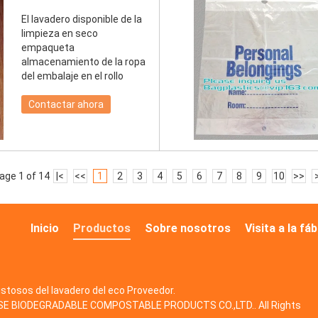
El lavadero disponible de la
limpieza en seco
empaqueta
almacenamiento de la ropa
del embalaje en el rollo
Contactar ahora
age 1 of 14
|<
<<
1
2
3
4
5
6
7
8
9
10
>>
Inicio
Productos
Sobre nosotros
Visita a la fá
stosos del lavadero del eco
Proveedor.
ASE BIODEGRADABLE COMPOSTABLE PRODUCTS CO.,LTD.. All Rights