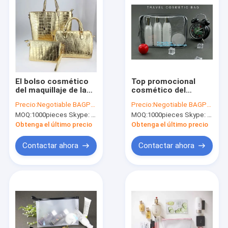
El bolso cosmético
Top promocional
del maquillaje de la
cosmético del
promoción, señora
maquillaje del bolso
Precio:
Negotiable BAGPLASTICS@YAHOO.COM
Precio:
Negotiable BAGPLASTICS@YAHOO.COM
Clear Makeup Bag
del artículo de
MOQ:
1000pieces Skype: mydearneil
MOQ:
1000pieces Skype: mydearneil
modificó tamaños
tocador profesional
para requisitos
de la ejecución
Obtenga el último precio
Obtenga el último precio
particulares
Contactar ahora
Contactar ahora
Hogar
Productos
Sobre nosotros