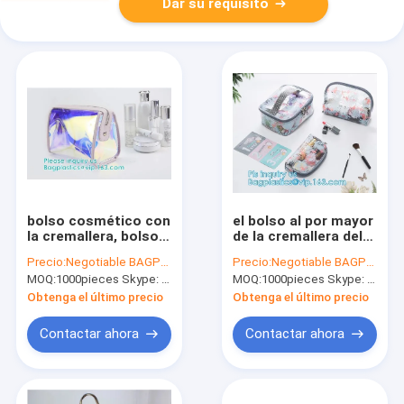
Dar su requisito
bolso cosmético con
el bolso al por mayor
la cremallera, bolso
de la cremallera del
claro de la cremallera
pvc del viaje del
Precio:
Negotiable BAGPLASTICS@YAHOO.COM
Precio:
Negotiable BAGPLASTICS@YAHOO.COM
del embalaje del PVC
bolso del maquillaje,
MOQ:
1000pieces Skype: mydearneil
MOQ:
1000pieces Skype: mydearneil
del bolso del barril,
PVC plástico
bolso cosmético del
orgánico empaqueta
Obtenga el último precio
Obtenga el último precio
PVC del barril, bolso
la bolsa cosmética
del barril del pvc del
de la cremallera del
Contactar ahora
Contactar ahora
vinilo del barril
artículo de tocador
del sello del bolso del
viaje, drawst