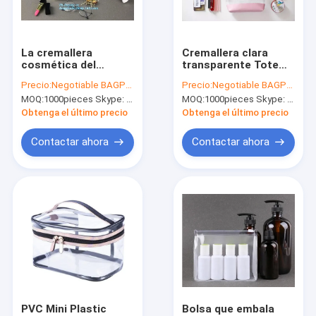
Viaje de la fábrica
Control de calidad
La cremallera
Cremallera clara
cosmética del
transparente Tote
Éntrenos en contacto con
resbalador del PVC
Design del PVC del
Precio:
Negotiable BAGPLASTICS@YAHOO.COM
Precio:
Negotiable BAGPLASTICS@YAHOO.COM
de EVA empaqueta al
vinilo cosmético del
MOQ:
1000pieces Skype: mydearneil
MOQ:
1000pieces Skype: mydearneil
organizador
bolso del maquillaje
Pida una cita
impermeable Toiletry
de la playa
Obtenga el último precio
Obtenga el último precio
del viaje de la línea
aérea
Contactar ahora
Contactar ahora
Las bolsas biodegradables
Bolsas de cerámicas biodegradables
Bolsas de aseo biodegradables
Bolsas de correo biodegradables
Bolsos que hacen compras biodegradables
PVC Mini Plastic
Bolsa que embala