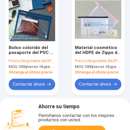
Bolso colorido del
Material cosmético
pasaporte del PVC de
del HDPE de Zippe del
los regalos
resbalador del bolso
Precio:
Negotiable BAGPLASTICS@YAHOO.COM
Precio:
Negotiable BAGPLASTICS@YAHOO.COM
respetuosos del
del niño de la
MOQ:
1000pieces Skype: mydearneil
MOQ:
1000pieces Skype: mydearneil
medio ambiente de la
historieta del bolso
promoción, bolso
del maquillaje del
Obtenga el último precio
Obtenga el último precio
claro del pasaporte y
viaje
poseedor de una
Contactar ahora
Contactar ahora
tarjeta de
identificación de la
identificación con
bagease del
Ahorre su tiempo
acollador del cuello
Permítanos contactar con los mejores
productos con usted.