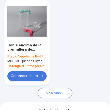
Doble encima de la
cremallera de
costura del bolso de
Precio:
Negotiable BAGPLASTICS@YAHOO.COM
EVA Pouch del
MOQ:
1000pieces Skype: mydearneil
sellado caliente
promocional
Obtenga el último precio
cosmético del OEM
Contactar ahora
Vea más