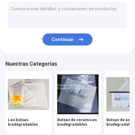
Bolsos biodegradables del lavadero
Bolsas de almidón de maíz compostables
Artículos ecológicos para la mesa y la cena
Continuar
Suministros de embalaje de alimentos
Suministros de envases industriales
Nuestras Categorías
Suministro de productos de jardinería
Bolsas reutilizables y sostenibles
Consumibles médicos
Consumibles para automóviles
Las bolsas
Bolsas de cerámicas
Bolsas de aseo
Bolsas Kraft Cajas de papel
biodegradables
biodegradables
biodegradable