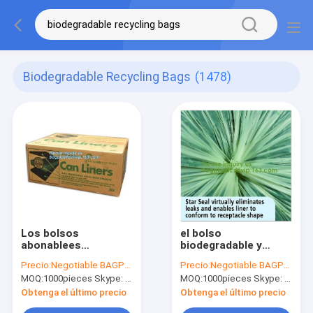
Biodegradable Recycling Bags
(1478)
Los bolsos
el bolso
abonablees
biodegradable y
respetuosos del
abonable del galón
Precio:
Negotiable BAGPLASTICS@YAHOO.COM
Precio:
Negotiable BAGPLASTICS@YAHOO.COM
medio ambiente de
de la cocina de
MOQ:
1000pieces Skype: mydearneil
MOQ:
1000pieces Skype: mydearneil
encargo baratos
basura,
promocionales de
empaquetado
Obtenga el último precio
Obtenga el último precio
los residuos
biodegradable