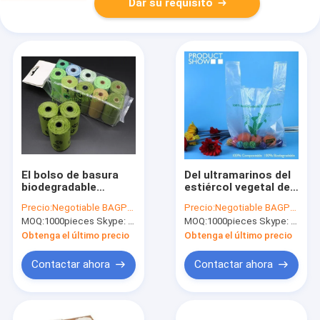
Dar su requisito
El bolso de basura
Del ultramarinos del
biodegradable
estiércol vegetal de
abonable del bolso
los bolsos categoría
Precio:
Negotiable BAGPLASTICS@YAHOO.COM
Precio:
Negotiable BAGPLASTICS@YAHOO.COM
de basura de 64
alimenticia
MOQ:
1000pieces Skype: mydearneil
MOQ:
1000pieces Skype: mydearneil
galones, 0,9
biodegradable del
milipulgadas, 47" W X
PLA completamente
Obtenga el último precio
Obtenga el último precio
60" H, maicena hizo
en rollo
Eco 100% amistoso
Contactar ahora
Contactar ahora
dirige