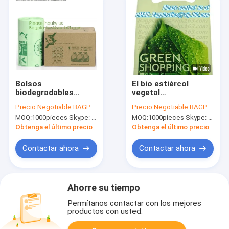
Bolsos
El bio estiércol
biodegradables
vegetal
plásticos de los
biodegradable
Precio:
Negotiable BAGPLASTICS@YAHOO.COM
Precio:
Negotiable BAGPLASTICS@YAHOO.COM
desperdicios, bolsos
degradable
MOQ:
1000pieces Skype: mydearneil
MOQ:
1000pieces Skype: mydearneil
que hacen compras
empaqueta
plásticos
trazadores de líneas
Obtenga el último precio
Obtenga el último precio
biodegradables
del cartón de la
maicena
Contactar ahora
Contactar ahora
Ahorre su tiempo
Permítanos contactar con los mejores
productos con usted.