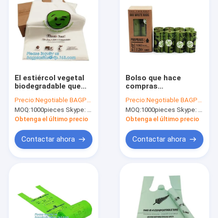
El estiércol vegetal
Bolso que hace
biodegradable que
compras
hace compras del
biodegradable
Precio:
Negotiable BAGPLASTICS@YAHOO.COM
Precio:
Negotiable BAGPLASTICS@YAHOO.COM
chaleco empaqueta
abonable de la
MOQ:
1000pieces Skype: mydearneil
MOQ:
1000pieces Skype: mydearneil
verduras y da fruto
camiseta de la
los guantes
manija del chaleco de
Obtenga el último precio
Obtenga el último precio
la maicena de PBAT,
RRPP biodegradables
Contactar ahora
Contactar ahora
de la bolsa de las
compras de la
camiseta
Hogar
Productos
Sobre nosotros