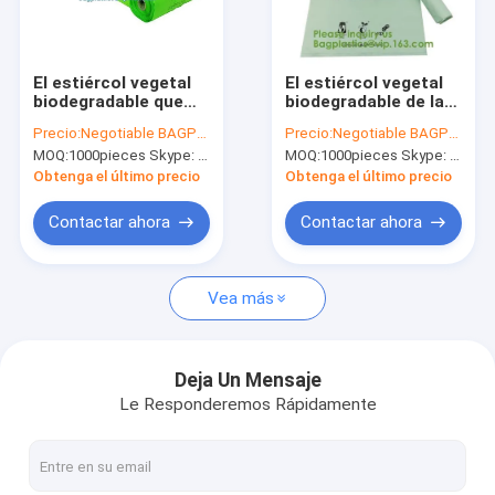
Viaje de la fábrica
Control de calidad
El estiércol vegetal
El estiércol vegetal
biodegradable que
biodegradable de la
Éntrenos en contacto con
hace compras
basura empaqueta
Precio:
Negotiable BAGPLASTICS@YAHOO.COM
Precio:
Negotiable BAGPLASTICS@YAHOO.COM
empaqueta el
bio disponible de la
MOQ:
1000pieces Skype: mydearneil
MOQ:
1000pieces Skype: mydearneil
acondicionamiento
película del estiércol
Pida una cita
de los alimentos
vegetal
Obtenga el último precio
Obtenga el último precio
Supermarkt
disponible
Contactar ahora
Contactar ahora
Las bolsas biodegradables
Vea más
Bolsas de cerámicas biodegradables
Bolsas de aseo biodegradables
Deja Un Mensaje
Le Responderemos Rápidamente
Bolsas de correo biodegradables
Bolsos que hacen compras biodegradables