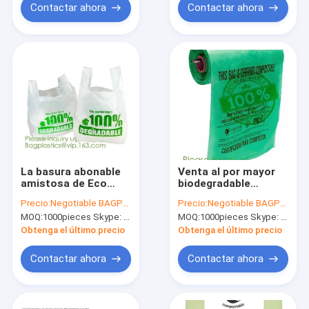
orgánicos, comida
amistoso de Eco
Contactar ahora
Contactar ahora
biodegradable
empaqueta el 100%
abonable amistosa
Plasti abonable
de Eco empaquetan
con
La basura abonable
Venta al por mayor
amistosa de Eco
biodegradable
empaqueta los
abonable de la bolsa
Precio:
Negotiable BAGPLASTICS@YAHOO.COM
Precio:
Negotiable BAGPLASTICS@YAHOO.COM
bolsos de basura
de plástico de la
MOQ:
1000pieces Skype: mydearneil
MOQ:
1000pieces Skype: mydearneil
biodegradables del
basura respetuosa
100% hechos de la
del medio ambiente,
Obtenga el último precio
Obtenga el último precio
maicena, bolsos de
bolso de basura
basura
plástico abonable
Contactar ahora
Contactar ahora
biodegradables de
biodegradable barato
los bolsos
encendido