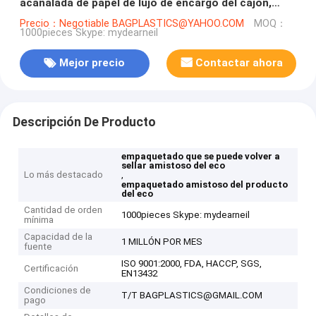
acanalada de papel de lujo de encargo del cajón,
pequeño papel del maquillaje de lujo superior
Precio：Negotiable BAGPLASTICS@YAHOO.COM
MOQ：
1000pieces Skype: mydearneil
magnético que empaqueta el co
Mejor precio
Contactar ahora
Descripción De Producto
empaquetado que se puede volver a
sellar amistoso del eco
Lo más destacado
,
empaquetado amistoso del producto
del eco
Cantidad de orden
1000pieces Skype: mydearneil
mínima
Capacidad de la
1 MILLÓN POR MES
fuente
ISO 9001:2000, FDA, HACCP, SGS,
Certificación
EN13432
Condiciones de
T/T BAGPLASTICS@GMAIL.COM
pago